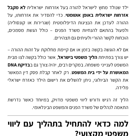
ילד שנולד מחוץ לישראל להורה בעל אזרחות ישראלית
לא מקבל
אזרחות ישראלית באופן אוטומטי
. כדי להסדיר את אזרחותו, על
ההורה לעדכן את הנציגות הדיפלומטית (שגרירות או קונסוליה)
ולפעול בהתאם להנחיות משרד הפנים – כולל הגשת מסמכים,
הוכחות לקשר ההורי ולעיתים גם תצהירים.
אם לא הוגשה בקשה בזמן או אם קיימת מחלוקת על זהות ההורה –
יש צורך בפתיחת
הליך משפטי בישראל
, אשר כולל בקשה לצו מבית
המשפט לענייני משפחה. במקרים רבים, יהיה צורך גם ב
בדיקת DNA
המאושרת על ידי בית המשפט
. רק לאחר קבלת פסק דין המאשר
את הקשר הביולוגי, ניתן להשלים את רישום הילד כאזרח ישראלי
מלידה.
הליך זה רגיש ודורש ליווי משפטי מדויק, במיוחד כאשר נדרשת
התאמה לנהלים של משרד הפנים והמשפט הבינלאומי.
למה כדאי להתחיל בתהליך עם ליווי
משפטי מקצועי?