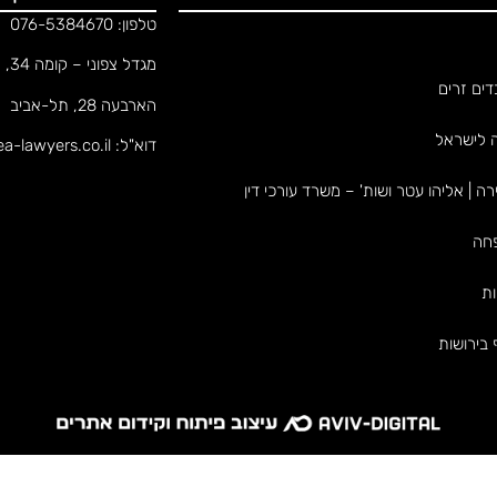
טלפון: 076-5384670
מגדל צפוני – קומה 34, מגדלי הארבעה
דים זרים
הארבעה 28, תל-אביב
ה לישראל
דוא"ל: office@ea-lawyers.co.il
ירה | אליהו עטר ושות' – משרד עורכי דין
פחה
ות
 בירושות